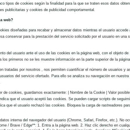
inco tipos de cookies según la finalidad para la que se traten esos datos obte
ies publicitarias y cookies de publicidad comportamental.
ina web?
ookies diseñadas para recabar y almacenar datos mientras el usuario accede
a conservar para la prestación del servicio solicitado por el usuario en una s
nto del usuario ante el uso de las cookies en la página web, con el objeto de
los primeros no se les muestre información en la parte superior de la página
en tratadas por nosotros , nos permiten cuantificar el número de usuarios y así
 usuarios del servicio ofertado. Para ello se analiza su navegación en nuestra 
.
er de cookies, guardamos exactamente: | Nombre de la Cookie | Valor posible |
Indica que el usuario aceptó las cookies. Se pueden cargar scripts de seguimien
Indica que el usuario rechazó las cookies. Bloquea la carga de rastreadores p
atos interna del navegador del usuario (Chrome, Safari, Firefox, etc.). No o
ome / Brave / Edge**: 1. Entra a la página web. 2. Haz clic derecho en cualqui